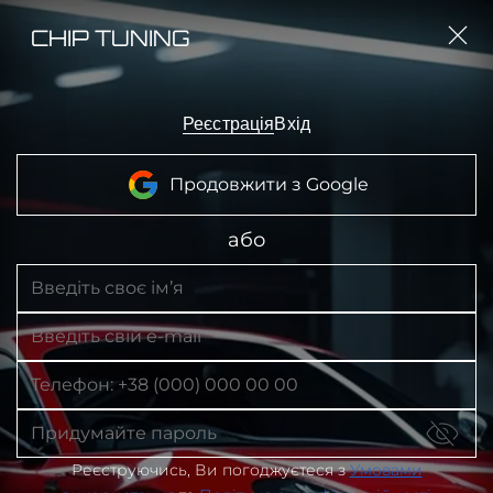
CHIP TUNING
Реєстрація
Вхід
Продовжити з Google
або
Реєструючись, Ви погоджуєтеся з
Умовами