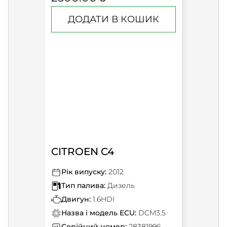
ДОДАТИ В КОШИК
CITROEN C4
Рік випуску:
2012
Тип палива:
Дизель
Двигун:
1.6HDI
Назва і модель ECU:
DCM3.5
Серійний номер:
28381996