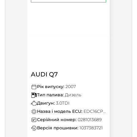
AUDI Q7
Рік випуску:
2007
Тип палива:
Дизель
Двигун:
3.0TDI
Назва і модель ECU:
EDC16CP34
Серійний номер:
0281013689
Версія прошивки:
1037383721