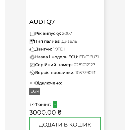
AUDI Q7
Рік випуску:
2007
Тип палива:
Дизель
Двигун:
1.9TDI
Назва і модель ECU:
EDC16U31
Серійний номер:
0281012127
Версія прошивки:
1037390131
Відключено:
EGR
-
Тюнінг:
3000.00 ₴
ДОДАТИ В КОШИК