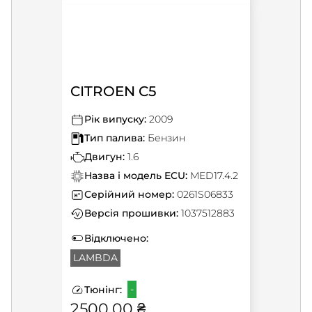
CITROEN C5
Рік випуску:
2009
Тип палива:
Бензин
Двигун:
1.6
Назва і модель ECU:
MED17.4.2
Серійний номер:
0261S06833
Версія прошивки:
1037512883
Відключено:
LAMBDA
-
Тюнінг:
2500.00 ₴