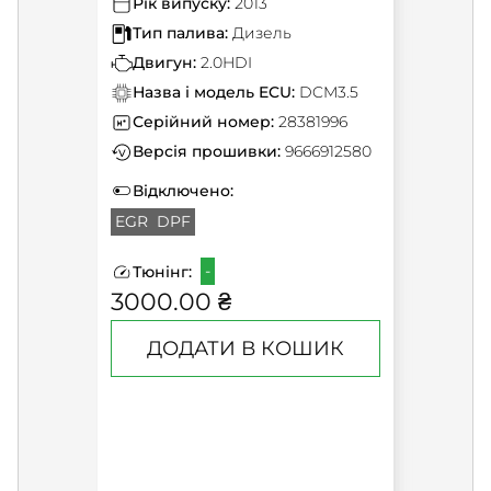
Рік випуску:
2013
Тип палива:
Дизель
Двигун:
2.0HDI
Назва і модель ECU:
DCM3.5
Серійний номер:
28381996
Версія прошивки:
9666912580
Відключено:
EGR
DPF
-
Тюнінг:
3000.00 ₴
ДОДАТИ В КОШИК