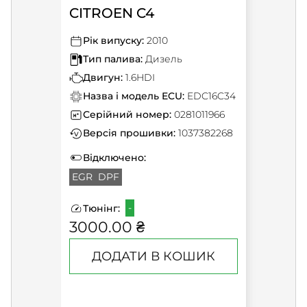
CITROEN C4
Рік випуску:
2010
Тип палива:
Дизель
Двигун:
1.6HDI
Назва і модель ECU:
EDC16C34
Серійний номер:
0281011966
Версія прошивки:
1037382268
Відключено:
EGR
DPF
-
Тюнінг:
3000.00 ₴
ДОДАТИ В КОШИК