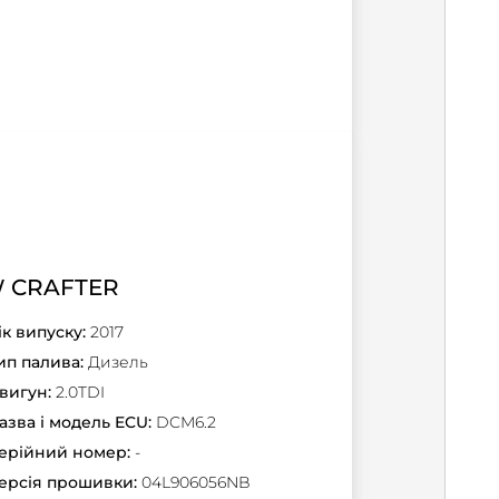
 CRAFTER
ік випуску:
2017
ип палива:
Дизель
вигун:
2.0TDI
азва і модель ECU:
DCM6.2
ерійний номер:
-
ерсія прошивки:
04L906056NB