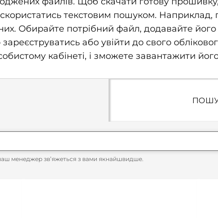
джених файлів. Щоб скачати готову прошивку, п
скористатись текстовим пошуком. Наприклад, про
их. Обирайте потрібний файл, додавайте його 
о зареєструватись або увійти до свого обліково
бистому кабінеті, і зможете завантажити його
ПОШУ
наш менеджер зв’яжеться з вами якнайшвидше.