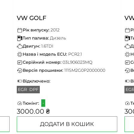
VW GOLF
VW
Рік випуску:
2012
Р
Тип палива:
Дизель
Т
Двигун:
1.6TDI
Д
Назва і модель ECU:
PCR2.1
Н
Серійний номер:
03L906023MQ
С
Версія прошивки:
111SM2G0P2000000
В
Відключено:
В
EGR
DPF
EG
-
Тюнінг:
Т
3000.00 ₴
30
ДОДАТИ В КОШИК