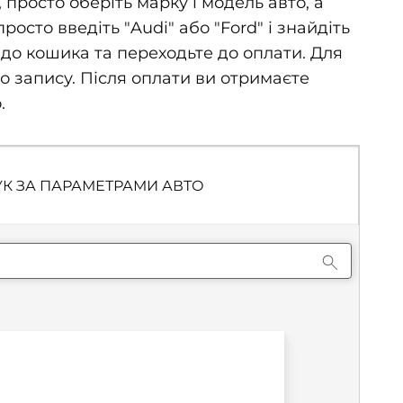
росто оберіть марку і модель авто, а
сто введіть "Audi" або "Ford" і знайдіть
до кошика та переходьте до оплати. Для
го запису. Після оплати ви отримаєте
.
К ЗА ПАРАМЕТРАМИ АВТО