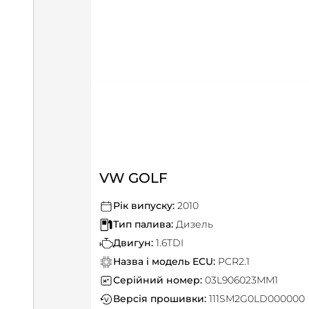
VW GOLF
Рік випуску:
2010
Тип палива:
Дизель
Двигун:
1.6TDI
Назва і модель ECU:
PCR2.1
Серійний номер:
03L906023MM1
Версія прошивки:
111SM2G0LD000000