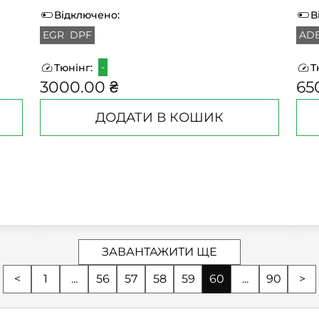
Відключено:
В
EGR
DPF
AD
-
Тюнінг:
Т
3000.00 ₴
65
ДОДАТИ В КОШИК
ЗАВАНТАЖИТИ ЩЕ
<
1
...
56
57
58
59
60
...
90
>