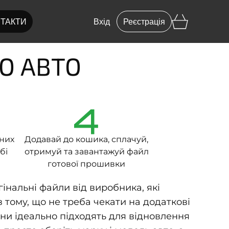
ТАКТИ
Вхід
Реєстрація
ГО АВТО
4
вних
Додавай до кошика, сплачуй,
бі
отримуй та завантажуй файл
готової прошивки
інальні файли від виробника, які
 тому, що не треба чекати на додаткові
ни ідеально підходять для відновлення