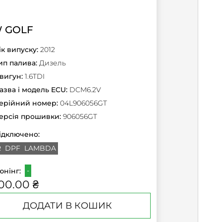
 GOLF
ік випуску:
2012
ип палива:
Дизель
вигун:
1.6TDI
азва і модель ECU:
DCM6.2V
ерійний номер:
04L906056GT
ерсія прошивки:
906056GT
ідключено:
R
DPF
LAMBDA
-
юнінг:
00.00 ₴
ДОДАТИ В КОШИК