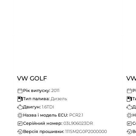
VW GOLF
VW
Рік випуску:
2011
Р
Тип палива:
Дизель
Т
Двигун:
1.6TDI
Д
Назва і модель ECU:
PCR2.1
Н
Серійний номер:
03L906023DR
С
Версія прошивки:
111SM2G0P2000000
В