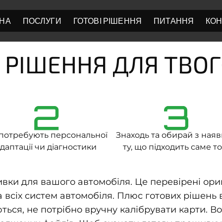
НА
ПОСЛУГИ
ГОТОВІ РІШЕННЯ
ПИТАННЯ
КОН
 РІШЕННЯ ДЛЯ ТВО
2
3
потребують персональної
Знаходь та обирай з ная
даптації чи діагностики
ту, що підходить саме то
ивки для вашого автомобіля. Це перевірені ориг
 всіх систем автомобіля. Плюс готових рішень в
ься, не потрібно вручну калібрувати карти. Во