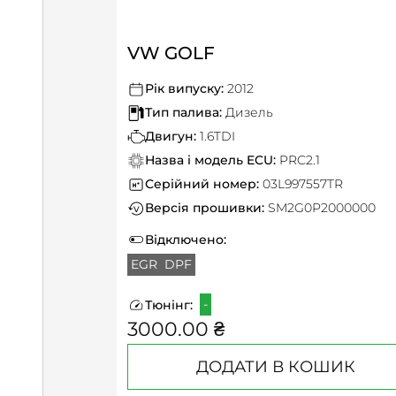
VW GOLF
Рік випуску:
2012
Тип палива:
Дизель
Двигун:
1.6TDI
Назва і модель ECU:
PRC2.1
Серійний номер:
03L997557TR
Версія прошивки:
SM2G0P2000000
Відключено:
EGR
DPF
-
Тюнінг:
3000.00 ₴
ДОДАТИ В КОШИК