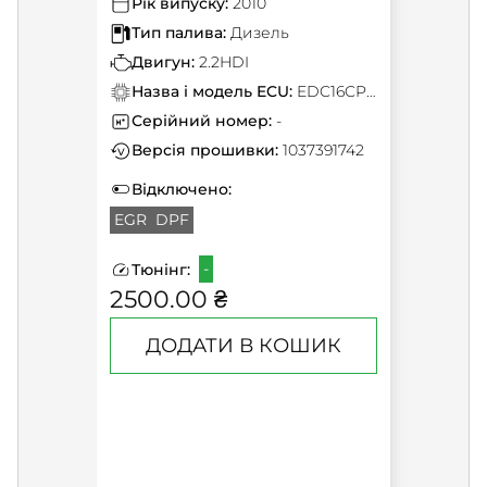
Рік випуску:
2010
Тип палива:
Дизель
Двигун:
2.2HDI
Назва і модель ECU:
EDC16CP39
Серійний номер:
-
Версія прошивки:
1037391742
Відключено:
EGR
DPF
-
Тюнінг:
2500.00 ₴
ДОДАТИ В КОШИК