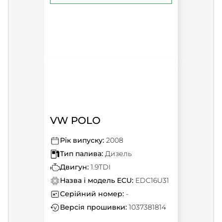
VW POLO
Рік випуску:
2008
Тип палива:
Дизель
Двигун:
1.9TDI
Назва і модель ECU:
EDC16U31
Серійний номер:
-
Версія прошивки:
1037381814