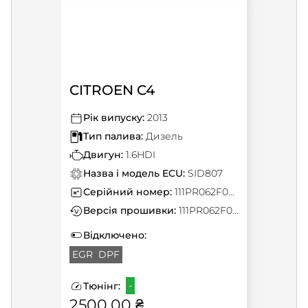
CITROEN C4
Рік випуску:
2013
Тип палива:
Дизель
Двигун:
1.6HDI
Назва і модель ECU:
SID807
Серійний номер:
111PR062F0000000
Версія прошивки:
111PR062F0000000
Відключено:
EGR
DPF
-
Тюнінг:
2500.00 ₴