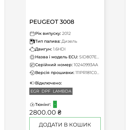
PEUGEOT 3008
Рік випуску:
2012
Тип палива:
Дизель
Двигун:
1.6HDI
Назва і модель ECU:
SID807EVO
Серійний номер:
10240993AA
Версія прошивки:
111PR181C0000000
Відключено:
EGR
DPF
LAMBDA
-
Тюнінг:
2800.00 ₴
ДОДАТИ В КОШИК