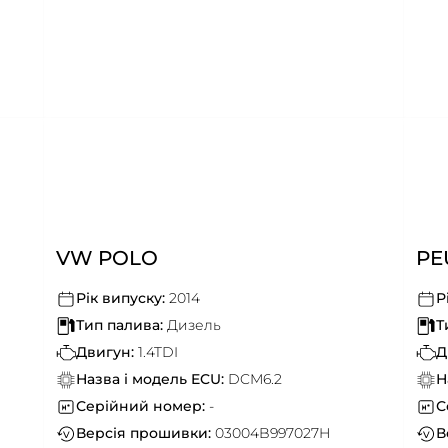
VW POLO
PE
Рік випуску:
2014
Р
Тип палива:
Дизель
Т
Двигун:
1.4TDI
Д
Назва і модель ECU:
DCM6.2
Н
Серійний номер:
-
С
Версія прошивки:
03004B997027H
В