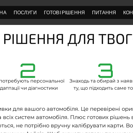
НА
ПОСЛУГИ
ГОТОВІ РІШЕННЯ
ПИТАННЯ
КОН
 РІШЕННЯ ДЛЯ ТВО
2
3
потребують персональної
Знаходь та обирай з ная
даптації чи діагностики
ту, що підходить саме то
ивки для вашого автомобіля. Це перевірені ориг
 всіх систем автомобіля. Плюс готових рішень в
ься, не потрібно вручну калібрувати карти. Во