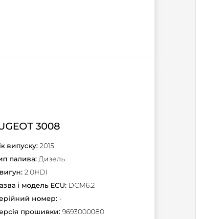
UGEOT 3008
ік випуску:
2015
ип палива:
Дизель
вигун:
2.0HDI
азва і модель ECU:
DCM6.2
ерійний номер:
-
ерсія прошивки:
9693000080