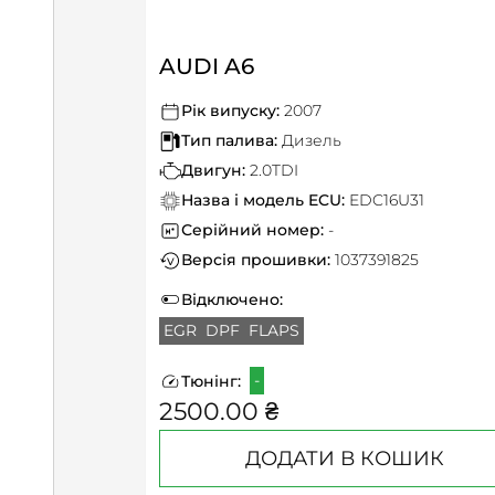
AUDI A6
Рік випуску:
2007
Тип палива:
Дизель
Двигун:
2.0TDI
Назва і модель ECU:
EDC16U31
Серійний номер:
-
Версія прошивки:
1037391825
Відключено:
EGR
DPF
FLAPS
-
Тюнінг:
2500.00 ₴
ДОДАТИ В КОШИК