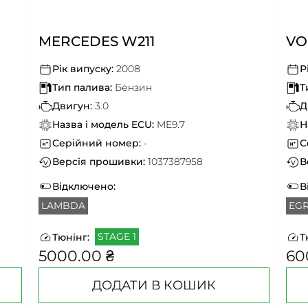
MERCEDES W211
VO
Рік випуску:
2008
Р
Тип палива:
Бензин
Т
Двигун:
3.0
Д
Назва і модель ECU:
ME9.7
Н
Серійний номер:
-
С
Версія прошивки:
1037387958
В
Відключено:
В
LAMBDA
EG
STAGE 1
Тюнінг:
Т
5000.00 ₴
60
ДОДАТИ В КОШИК