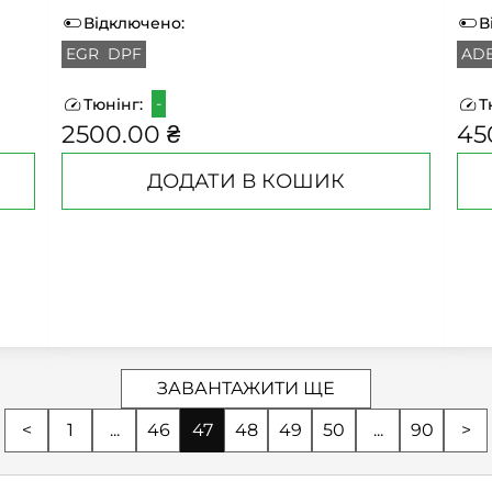
Відключено:
В
EGR
DPF
AD
-
Тюнінг:
Т
2500.00 ₴
45
ДОДАТИ В КОШИК
ЗАВАНТАЖИТИ ЩЕ
<
1
...
46
47
48
49
50
...
90
>