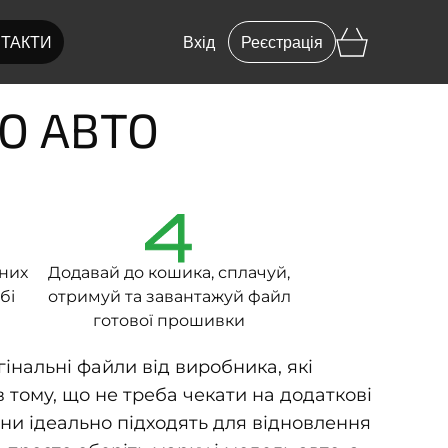
ТАКТИ
Вхід
Реєстрація
ГО АВТО
4
вних
Додавай до кошика, сплачуй,
бі
отримуй та завантажуй файл
готової прошивки
інальні файли від виробника, які
 тому, що не треба чекати на додаткові
ни ідеально підходять для відновлення