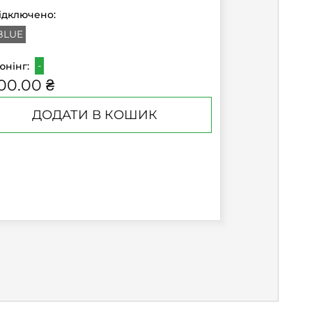
ідключено:
BLUE
-
юнінг:
00.00 ₴
ДОДАТИ В КОШИК