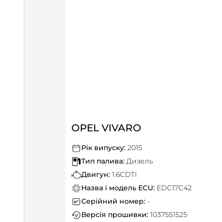
OPEL VIVARO
Рік випуску:
2015
Тип палива:
Дизель
Двигун:
1.6CDTI
Назва і модель ECU:
EDC17C42
Серійний номер:
-
Версія прошивки:
1037551525