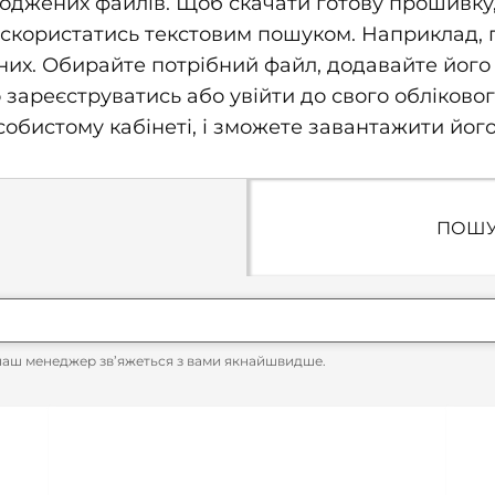
джених файлів. Щоб скачати готову прошивку, п
скористатись текстовим пошуком. Наприклад, про
их. Обирайте потрібний файл, додавайте його 
о зареєструватись або увійти до свого обліково
бистому кабінеті, і зможете завантажити його
ПОШУ
наш менеджер зв’яжеться з вами якнайшвидше.