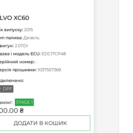
LVO XC60
ік випуску:
2015
ип палива:
Дизель
вигун:
2.0TDI
азва і модель ECU:
EDC17CP48
ерійний номер:
-
ерсія прошивки:
1037557369
ідключено:
R
DPF
STAGE 1
юнінг:
00.00 ₴
ДОДАТИ В КОШИК