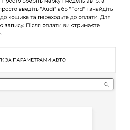
росто оберіть марку і модель авто, а
сто введіть "Audi" або "Ford" і знайдіть
до кошика та переходьте до оплати. Для
го запису. Після оплати ви отримаєте
.
К ЗА ПАРАМЕТРАМИ АВТО