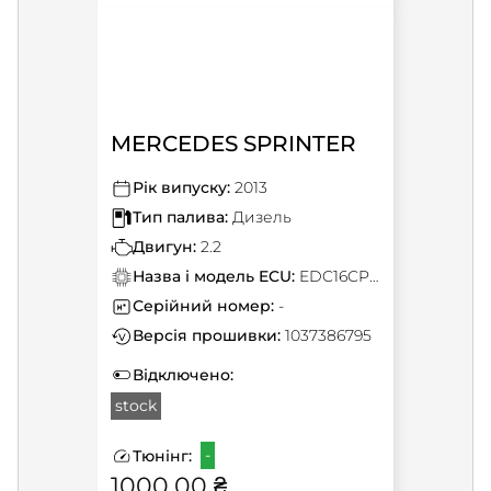
MERCEDES SPRINTER
Рік випуску:
2013
Тип палива:
Дизель
Двигун:
2.2
Назва і модель ECU:
EDC16CP31
Серійний номер:
-
Версія прошивки:
1037386795
Відключено:
stock
-
Тюнінг:
1000.00 ₴