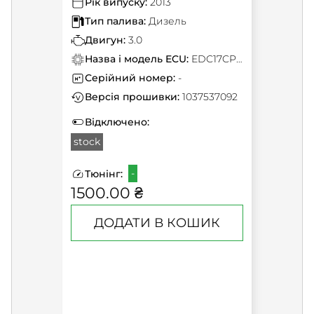
Рік випуску:
2013
Тип палива:
Дизель
Двигун:
3.0
Назва і модель ECU:
EDC17CP46
Серійний номер:
-
Версія прошивки:
1037537092
Відключено:
stock
-
Тюнінг:
1500.00 ₴
ДОДАТИ В КОШИК