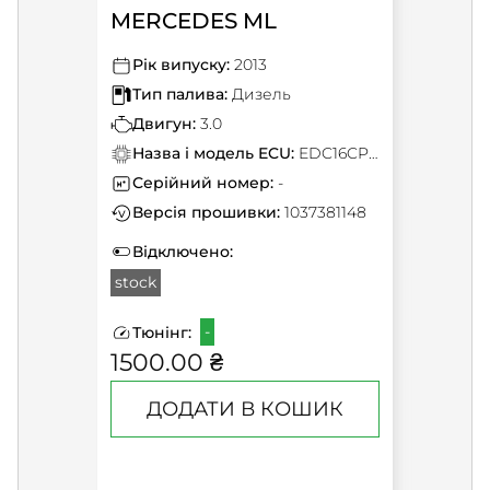
MERCEDES ML
Рік випуску:
2013
Тип палива:
Дизель
Двигун:
3.0
Назва і модель ECU:
EDC16CP31
Серійний номер:
-
Версія прошивки:
1037381148
Відключено:
stock
-
Тюнінг:
1500.00 ₴
ДОДАТИ В КОШИК