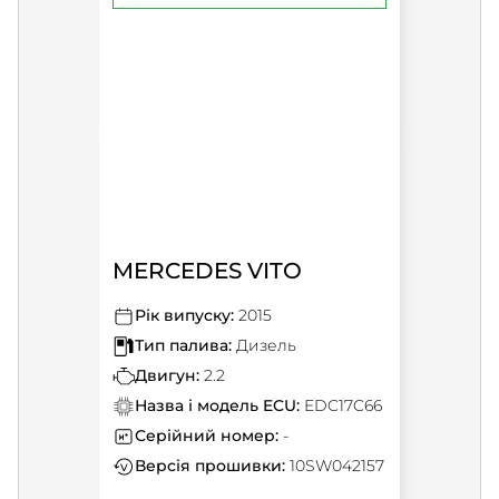
MERCEDES VITO
Рік випуску:
2015
Тип палива:
Дизель
Двигун:
2.2
Назва і модель ECU:
EDC17C66
Серійний номер:
-
Версія прошивки:
10SW042157