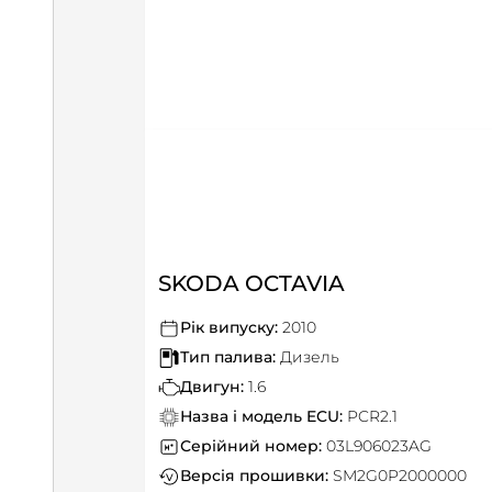
SKODA OCTAVIA
Рік випуску:
2010
Тип палива:
Дизель
Двигун:
1.6
Назва і модель ECU:
PCR2.1
Серійний номер:
03L906023AG
Версія прошивки:
SM2G0P2000000