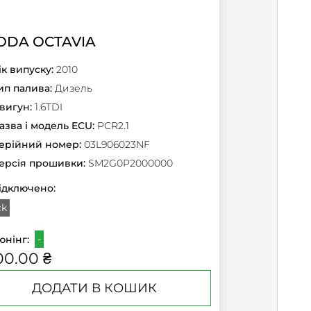
ODA OCTAVIA
ік випуску:
2010
ип палива:
Дизель
вигун:
1.6TDI
азва і модель ECU:
PCR2.1
ерійний номер:
03L906023NF
ерсія прошивки:
SM2G0P2000000
ідключено:
ck
-
юнінг:
00.00 ₴
ДОДАТИ В КОШИК