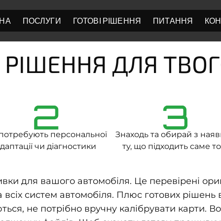
НА
ПОСЛУГИ
ГОТОВІ РІШЕННЯ
ПИТАННЯ
КОН
 РІШЕННЯ ДЛЯ ТВО
2
3
потребують персональної
Знаходь та обирай з ная
даптації чи діагностики
ту, що підходить саме то
ивки для вашого автомобіля. Це перевірені ориг
 всіх систем автомобіля. Плюс готових рішень в
ься, не потрібно вручну калібрувати карти. Во