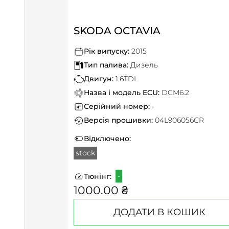
SKODA OCTAVIA
Рік випуску:
2015
Тип палива:
Дизель
Двигун:
1.6TDI
Назва і модель ECU:
DCM6.2
Серійний номер:
-
Версія прошивки:
04L906056CR
Відключено:
stock
-
Тюнінг:
1000.00 ₴
ДОДАТИ В КОШИК