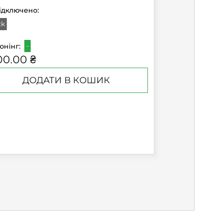
ідключено:
ck
-
юнінг:
00.00 ₴
ДОДАТИ В КОШИК