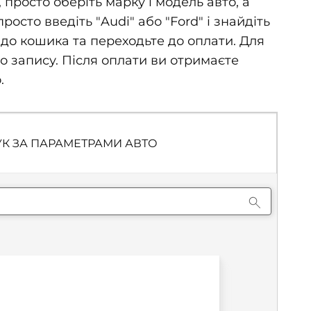
росто оберіть марку і модель авто, а
сто введіть "Audi" або "Ford" і знайдіть
до кошика та переходьте до оплати. Для
го запису. Після оплати ви отримаєте
.
К ЗА ПАРАМЕТРАМИ АВТО