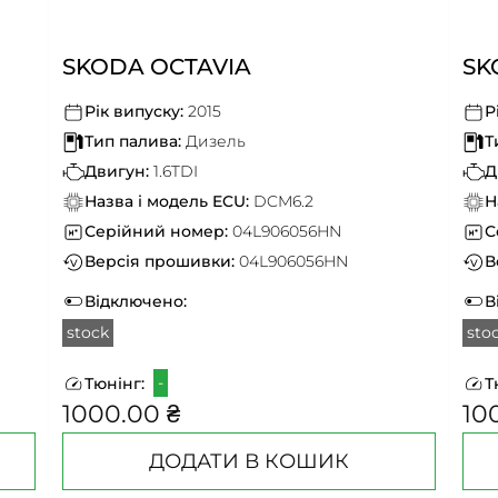
SKODA OCTAVIA
SK
Рік випуску:
2015
Р
Тип палива:
Дизель
Т
Двигун:
1.6TDI
Д
Назва і модель ECU:
DCM6.2
Н
Серійний номер:
04L906056HN
С
Версія прошивки:
04L906056HN
В
Відключено:
В
stock
sto
-
Тюнінг:
Т
1000.00 ₴
10
ДОДАТИ В КОШИК