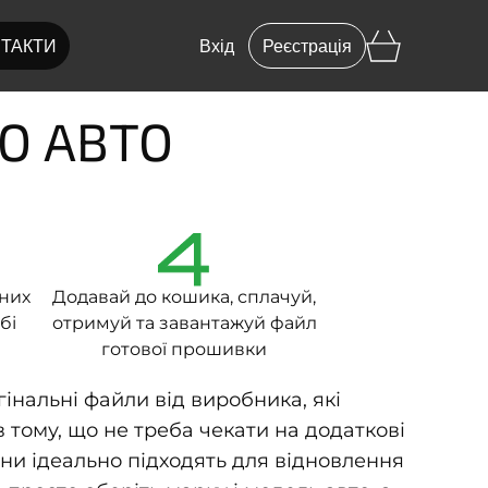
ТАКТИ
Вхід
Реєстрація
ГО АВТО
4
вних
Додавай до кошика, сплачуй,
бі
отримуй та завантажуй файл
готової прошивки
інальні файли від виробника, які
 тому, що не треба чекати на додаткові
ни ідеально підходять для відновлення