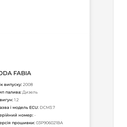
ODA FABIA
ік випуску:
2008
ип палива:
Дизель
вигун:
1.2
азва і модель ECU:
DCM3.7
ерійний номер:
-
ерсія прошивки:
03P906021BA