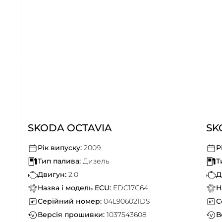
SKODA OCTAVIA
SK
Рік випуску:
2009
Р
Тип палива:
Дизель
Т
Двигун:
2.0
Д
Назва і модель ECU:
EDC17C64
Н
Серійний номер:
04L906021DS
С
Версія прошивки:
1037543608
В