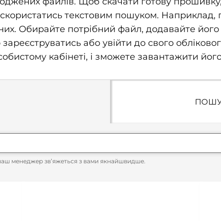
джених файлів. Щоб скачати готову прошивку, п
скористатись текстовим пошуком. Наприклад, про
их. Обирайте потрібний файл, додавайте його 
о зареєструватись або увійти до свого обліково
бистому кабінеті, і зможете завантажити його
ПОШУ
наш менеджер зв’яжеться з вами якнайшвидше.