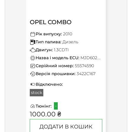
OPEL COMBO
Рік випуску:
2010
Тип палива:
Дизель
Двигун:
1.3CDTI
Назва і модель ECU:
MJD602.C1
Серійний номер:
55574590
Версія прошивки:
3422C167
Відключено:
stock
-
Тюнінг:
1000.00 ₴
ДОДАТИ В КОШИК