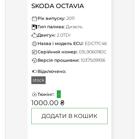
SKODA OCTAVIA
Рік випуску:
2011
Тип палива:
Дизель
Двигун:
2.0TDI
Назва і модель ECU:
EDC17C46
Серійний номер:
03L906018JC
Версія прошивки:
1037509936
Відключено:
stock
-
Тюнінг:
1000.00 ₴
ДОДАТИ В КОШИК