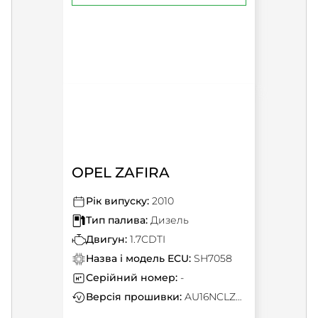
OPEL ZAFIRA
Рік випуску:
2010
Тип палива:
Дизель
Двигун:
1.7CDTI
Назва і модель ECU:
SH7058
Серійний номер:
-
Версія прошивки:
AU16NCLZQ80B