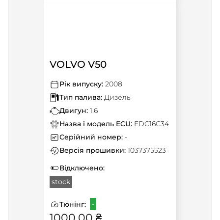
VOLVO V50
Рік випуску:
2008
Тип палива:
Дизель
Двигун:
1.6
Назва і модель ECU:
EDC16C34
Серійний номер:
-
Версія прошивки:
1037375523
Відключено:
stock
-
Тюнінг:
1000.00 ₴