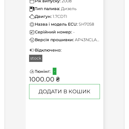
Рік випуску:
2008
Тип палива:
Дизель
Двигун:
1.7CDTI
Назва і модель ECU:
SH7058
Серійний номер:
-
Версія прошивки:
AP43NCLAP30J
Відключено:
stock
-
Тюнінг:
1000.00 ₴
ДОДАТИ В КОШИК